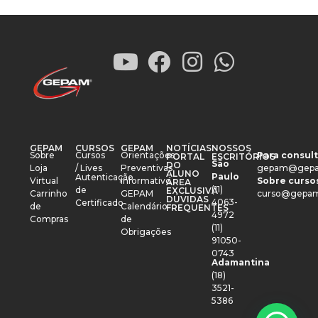
GEPAM
CURSOS
GEPAM
NOTÍCIAS
NOSSOS
Sobre
Cursos
Orientações
Para consult
PORTAL
ESCRITÓRIOS
São
DO
Loja
/ Lives
Preventivas
gepam@gepa
ALUNO
Paulo
Autenticação
Virtual
Informativo
Sobre cursos
ÁREA
(11)
de
EXCLUSIVA
Carrinho
GEPAM
curso@gepam
DÚVIDAS
4063-
Certificado
de
Calendário
FREQUENTES
4972
Compras
de
(11)
Obrigações
91050-
0743
Adamantina
(18)
3521-
5386