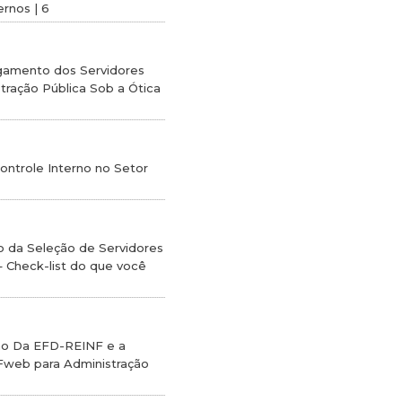
rnos | 6
agamento dos Servidores
stração Pública Sob a Ótica
Controle Interno no Setor
o da Seleção de Servidores
– Check-list do que você
ção Da EFD-REINF e a
Fweb para Administração