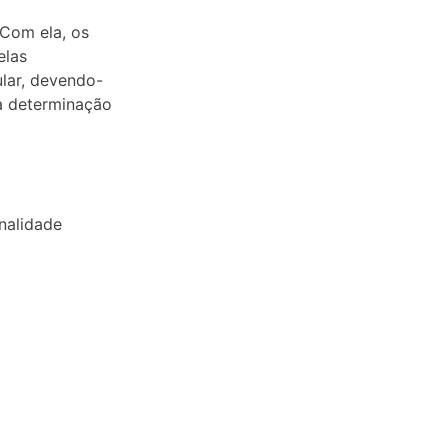
 Com ela, os
elas
lar, devendo-
a determinação
nalidade