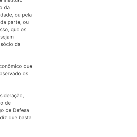
 instituto
so da
idade, ou pela
 da parte, ou
esso, que os
 sejam
 sócio da
 econômico que
observado os
sideração,
to de
igo de Defesa
diz que basta