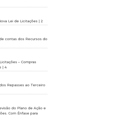
ova Lei de Licitações | 2
 de contas dos Recursos do
Licitações – Compras
 | 4
 dos Repasses ao Terceiro
Revisão do Plano de Ação e
ões. Com Ênfase para