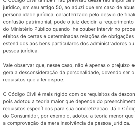
O Código Civil também faz previsão desse tão importante
jurídico, em seu artigo 50, ao aduzi que em caso de abu
personalidade jurídica, caracterizado pelo desvio de final
confusão patrimonial, pode o juiz decidir, a requerimento
do Ministério Público quando lhe couber intervir no proc
efeitos de certas e determinadas relações de obrigações
estendidos aos bens particulares dos administradores ou
pessoa jurídica.
Vale observar que, nesse caso, não é apenas o prejuízo
gera a desconsideração da personalidade, devendo ser 
requisitos que a lei dispõe.
O Código Civil é mais rígido com os requisitos da descon
pois adotou a teoria maior que depende do preenchimen
requisitos específicos para sua concretização. Já o Cód
do Consumidor, por exemplo, adotou a teoria menor que 
a comprovação da mera insolvência da pessoa jurídica.