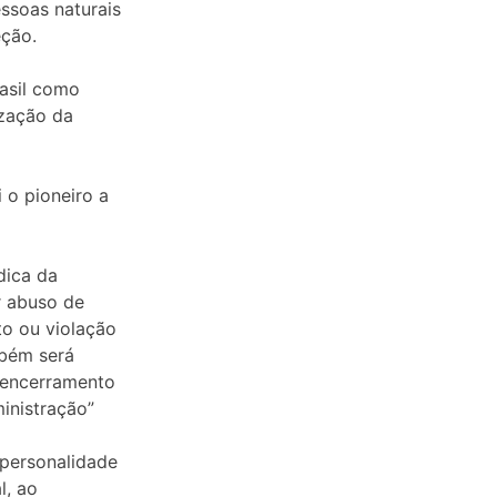
ssoas naturais
eção.
rasil como
ização da
 o pioneiro a
dica da
r abuso de
ito ou violação
mbém será
, encerramento
inistração”
 personalidade
l, ao