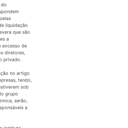
 do
respondem
pelas
de liquidação
severa que são
es a
om excesso de
s diretores,
o privado.
ação no artigo
presas, tendo,
estiverem sob
ndo grupo
ômica, serão,
esponsáveis a