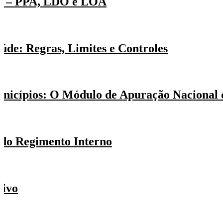
P) – PPA, LDO e LOA
úde: Regras, Limites e Controles
Municípios: O Módulo de Apuração Naciona
 do Regimento Interno
tivo