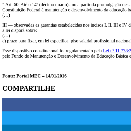
“ Art. 60. Até o 14º (décimo quarto) ano a partir da promulgação desta
Constituição Federal à manutenção e desenvolvimento da educação bás
(…)
III — observadas as garantias estabelecidas nos incisos I, II, III e I
a lei disporá sobre:
(…)
e) prazo para fixar, em lei específica, piso salarial profissional nacio
Esse dispositivo constitucional foi regulamentado pela
Lei nº 11.738/
pelo Fundo de Manutenção e Desenvolvimento da Educação Básica e 
Fonte: Portal MEC – 14/01/2016
COMPARTILHE