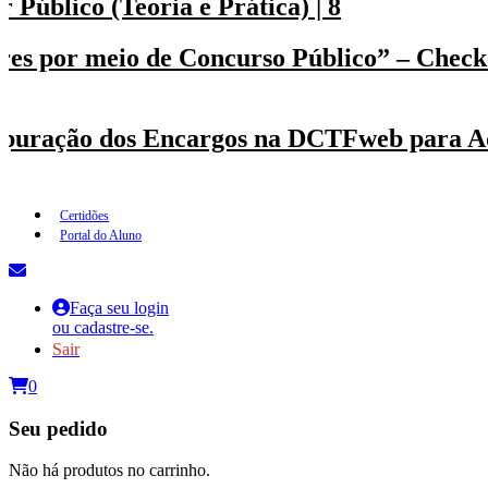
 Público (Teoria e Prática) | 8
res por meio de Concurso Público” – Check-
puração dos Encargos na DCTFweb para Ad
Certidões
Portal do Aluno
Faça seu login
ou cadastre-se.
Sair
0
Seu pedido
Não há produtos no carrinho.