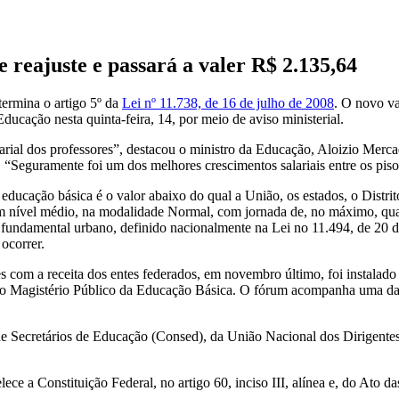
e reajuste e passará a valer R$ 2.135,64
termina o artigo 5º da
Lei nº 11.738, de 16 de julho de 2008
. O novo va
ducação nesta quinta-feira, 14, por meio de aviso ministerial.
larial dos professores”, destacou o ministro da Educação, Aloizio Merc
. “Seguramente foi um dos melhores crescimentos salariais entre os pisos
a educação básica é o valor abaixo do qual a União, os estados, o Distri
em nível médio, na modalidade Normal, com jornada de, no máximo, quar
o fundamental urbano, definido nacionalmente na Lei no 11.494, de 20 
ocorrer.
sores com a receita dos entes federados, em novembro último, foi inst
is do Magistério Público da Educação Básica. O fórum acompanha uma d
 de Secretários de Educação (Consed), da União Nacional dos Dirigen
ece a Constituição Federal, no artigo 60, inciso III, alínea e, do Ato da