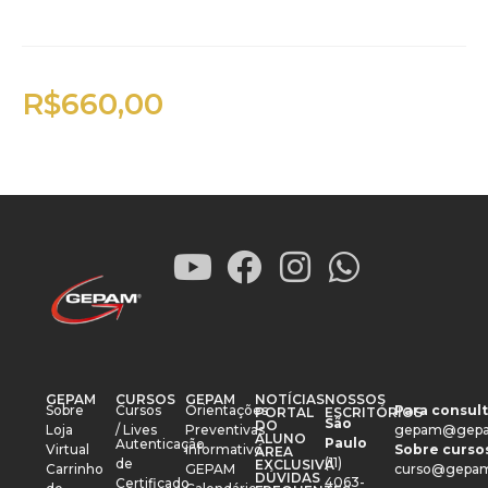
R$
660,00
GEPAM
CURSOS
GEPAM
NOTÍCIAS
NOSSOS
Sobre
Cursos
Orientações
Para consult
PORTAL
ESCRITÓRIOS
São
DO
Loja
/ Lives
Preventivas
gepam@gepa
ALUNO
Paulo
Autenticação
Virtual
Informativo
Sobre cursos
ÁREA
(11)
de
EXCLUSIVA
Carrinho
GEPAM
curso@gepam
DÚVIDAS
4063-
Certificado