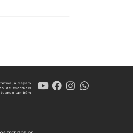
trativa, a Gepam
ção de eventuais
, atuando também
OS ESCRITÓRIOS