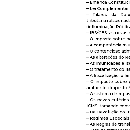
– Emenda Constituci
– Lei Complementar 
– Pilares da Ref
tributária,relacio
deIluminação Pública
– IBS/CBS: as novas 
– O imposto sobre be
– A competência mun
– O contencioso admi
– As alterações do 
– As imunidades e is
– O tratamento do I
– A fi scalização, o 
– O imposto sobre p
ambiente (Imposto S
– O sistema de repas
– Os novos critério
ICMS, tomando como 
– Da Devolução do 
– Regimes Especiais
– As Regras de trans