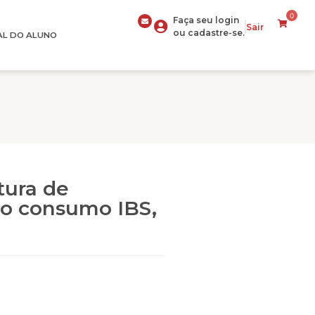
0
Faça seu login
Sair
ou cadastre-se.
AL DO ALUNO
tura de
 o consumo IBS,