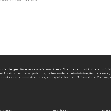
oria de gestão e assessoria nas áreas financeira, contábil e adminis
gestão dos recursos públicos, orientando a administração na corre
s contas do administrador sejam rejeitadas pelo Tribunal de Contas
GEPAM
NOTÍCIAS
NOSS