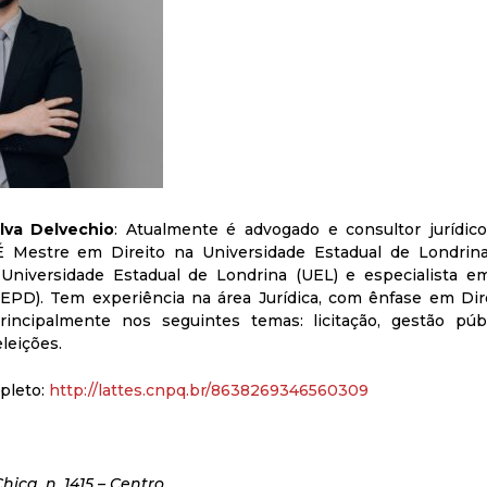
lva Delvechio
: Atualmente é advogado e consultor jurídi
É Mestre em Direito na Universidade Estadual de Londrina 
 Universidade Estadual de Londrina (UEL) e especialista em
(EPD). Tem experiência na área Jurídica, com ênfase em Dire
principalmente nos seguintes temas: licitação, gestão púb
eleições.
pleto:
http://lattes.cnpq.br/8638269346560309
hica, n. 1415 – Centro