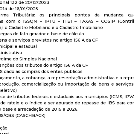
onal 132 de 20/12/2023
214 de 16/01/2025
orma Tributária: os principais pontos da mudança q
nadas com o ISSQN – IPTU – ITBI – TAXAS – COSIP (Contrib
), o Cadastro Mobiliário e o Cadastro Imobiliário
regras de fato gerador e base de cálculo
ns e serviços previstos no artigo 156 A da CF
icipal e estadual
nistrativo
Regime do Simples Nacional
enções dos tributos do artigo 156 A da CF
BS dado as compras dos entes públicos
lançamento, a cobrança, a representação administrativa e a repr
rodução, comercialização ou importação de bens e serviços
eletivo)
se de tributos federais e estaduais aos municípios (ICMS, IPV
s de rateio e o índice a ser apurado de repasse de IBS para 
base a arrecadação de 2019 a 2026.
IBS/CBS (CASCHBACK)
ição