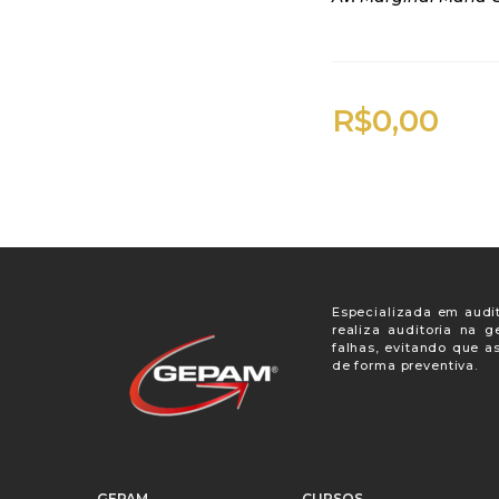
R$
0,00
Especializada em audit
realiza auditoria na 
falhas, evitando que a
de forma preventiva.
GEPAM
CURSOS