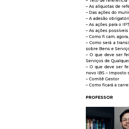
– Teto de referência 
– As alíquotas de ref
– Das ações do munic
– A adesão obrigatór
– As ações para o IP
– As ações possíveis
– Como fi cam, agora
– Como será a trans
sobre Bens e Serviço
– O que deve ser fei
Serviços de Qualque
– O que deve ser fe
novo IBS – Imposto 
– Comitê Gestor
– Como ficará a carre
PROFESSOR