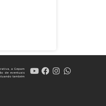
trativa, a Gepam
ção de eventuais
, atuando também