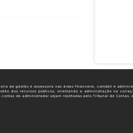
oria de gestão e assessoria nas áreas financeira, contábil e adminis
gestão dos recursos públicos, orientando a administração na corre
s contas do administrador sejam rejeitadas pelo Tribunal de Contas