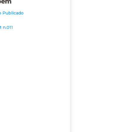
bém
go Publicado
 n.011