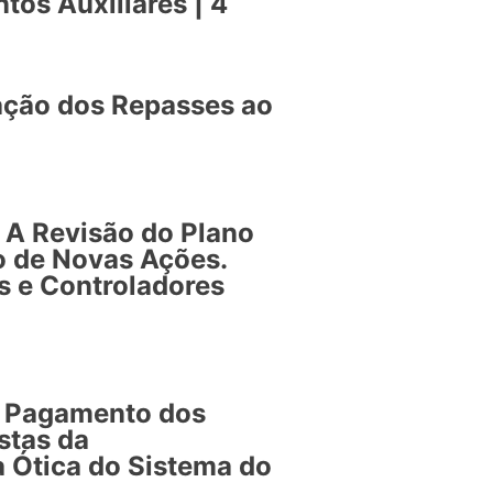
tos Auxiliares | 4
zação dos Repasses ao
 A Revisão do Plano
o de Novas Ações.
 e Controladores
e Pagamento dos
stas da
a Ótica do Sistema do