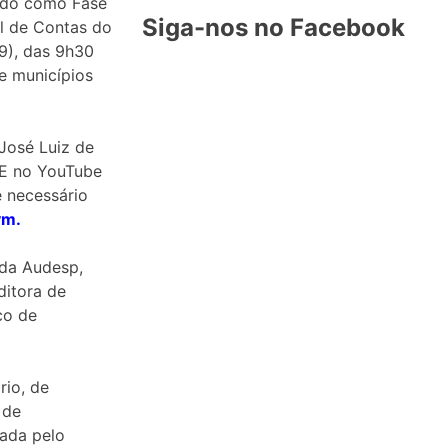
cido como Fase
Siga-nos no Facebook
al de Contas do
/9), das 9h30
e municípios
José Luiz de
CE no YouTube
 é necessário
ym
.
 da Audesp,
ditora de
co de
rio, de
 de
tada pelo