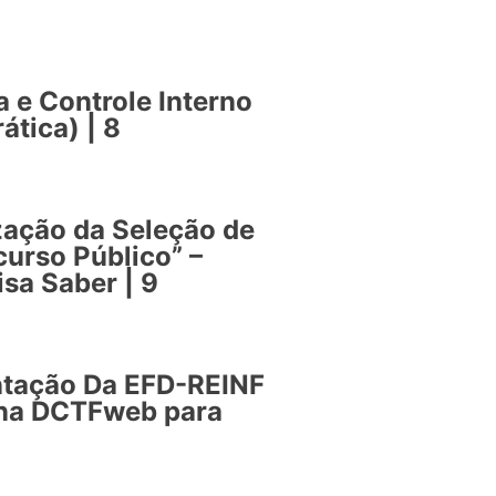
a e Controle Interno
ática) | 8
zação da Seleção de
urso Público” –
isa Saber | 9
ntação Da EFD-REINF
 na DCTFweb para