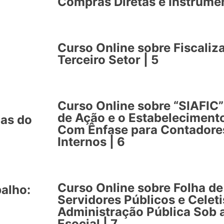
Compras Diretas e Instrumen
Curso Online sobre Fiscali
Terceiro Setor | 5
Curso Online sobre “SIAFIC”
de Ação e o Estabeleciment
cas do
Com Ênfase para Contadores
Internos | 6
Curso Online sobre Folha d
balho:
Servidores Públicos e Celeti
Administração Pública Sob 
Esocial | 7