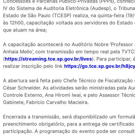
Concessões e Parcerias Público-Privadas (PPPs), conhe
IV do Sistema de Auditoria Eletrônica (Audesp), o Tribun
Estado de São Paulo (TCESP) realiza, na quinta-feira (19
às 12h00, capacitação voltada aos servidores do Estado 
que atuam na área;
A capacitação acontecerá no Auditório Nobre ‘Professor 
Anhaia Mello’, com transmissão em tempo real pela TVT
(
https://streaming.tce.sp.gov.br/lives
). Para participar,
realizar inscrição pelo link
https://go.tce.sp.gov.br/h8jc
A abertura será feita pelo Chefe Técnico de Fiscalização
César Schneider. As atividades serão ministradas pela Au
Controle Externo, Ana Hiromi Iwai, e pelo Assessor Técni
Gabinete, Fabrício Carvalho Macieira.
Encerrada a transmissão, será disponibilizado um formulá
preenchimento obrigatório, para a entrega de certificado
participação. A programação do evento pode ser consul