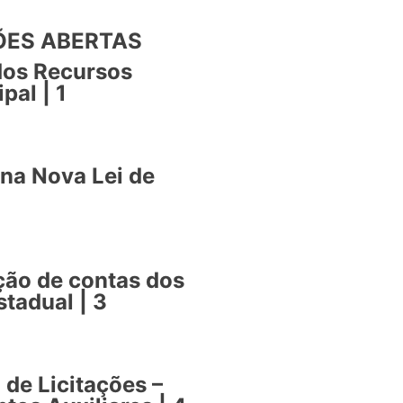
ÇÕES ABERTAS
dos Recursos
pal | 1
na Nova Lei de
ção de contas dos
tadual | 3
 de Licitações –