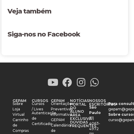
Veja também
Siga-nos no Facebook
GEPAM
CURSOS
GEPAM
NOTÍCIAS
NOSSOS
Sobre
Cursos
Orientações
Para consult
PORTAL
ESCRITÓRIOS
São
DO
Loja
/ Lives
Preventivas
gepam@gepa
ALUNO
Paulo
Autenticação
Virtual
Informativo
Sobre cursos
ÁREA
(11)
de
EXCLUSIVA
Carrinho
GEPAM
curso@gepam
DÚVIDAS
4063-
Certificado
de
Calendário
FREQUENTES
4972
Compras
de