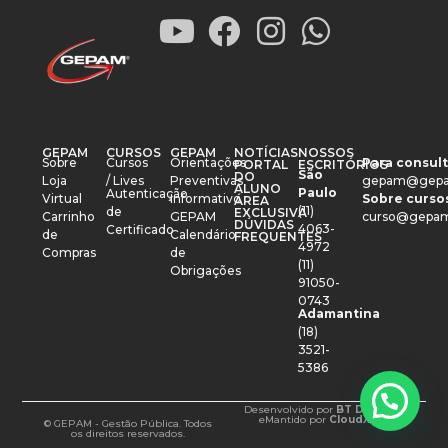
GEPAM
CURSOS
GEPAM
NOTÍCIAS
NOSSOS
Sobre
Cursos
Orientações
Para consult
PORTAL
ESCRITÓRIOS
São
DO
Loja
/ Lives
Preventivas
gepam@gepa
ALUNO
Paulo
Autenticação
Virtual
Informativo
Sobre cursos
ÁREA
(11)
de
EXCLUSIVA
Carrinho
GEPAM
curso@gepam
DÚVIDAS
4063-
Certificado
de
Calendário
FREQUENTES
4972
Compras
de
(11)
Obrigações
91050-
0743
Adamantina
(18)
3521-
5386
Desenvolvido por
BT Design
e
Mantido por
CloudXM
© GEPAM - Gestão Pública. Todos
os direitos reservados.