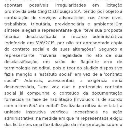
apontara possíveis irregularidades em licitação
promovida pela Celg Distribuição S.A., tendo por objeto a
contratação de serviços advocatícios, nas áreas cível,
trabalhista, tributária, previdenciária e ambiental.Em
síntese, alegara a representante que “teve sua proposta
técnica desclassificada e recurso administrativo
indeferido em 31/8/2015, por não ter apresentado cópia
do contrato social e de suas alterações”. Segundo a
representante, “haveria ilegalidade no ato de sua
desclassificação, em razão de flagrante erro de
terminologia no edital, pois o teor do aludido dispositivo
fazia menção a ‘estatuto social’, em vez de a ‘contrato
social’”. Ademais, acrescentara, a exigência seria
desnecessária, “uma vez que o pretendido contrato
social já compunha o conteúdo da documentação
fornecida na fase de habilitação (Invólucro I), de acordo
com o item 8.4.1 do edital”. Realizada a oitiva da estatal, a
unidade instrutiva verificou incoerência na ação
administrativa, na medida em que “a representada exigiu
dos licitantes uma flexibilização da interpretação sobre o