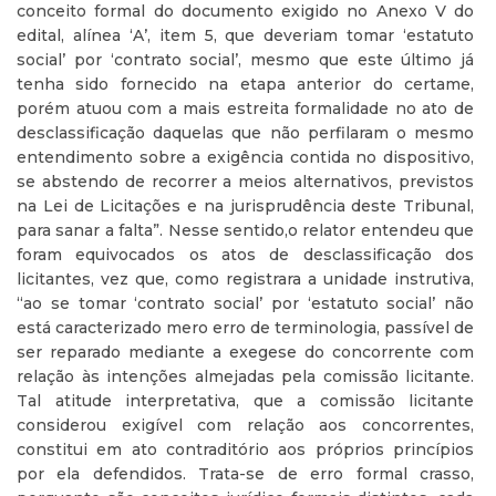
conceito formal do documento exigido no Anexo V do
edital, alínea ‘A’, item 5, que deveriam tomar ‘estatuto
social’ por ‘contrato social’, mesmo que este último já
tenha sido fornecido na etapa anterior do certame,
porém atuou com a mais estreita formalidade no ato de
desclassificação daquelas que não perfilaram o mesmo
entendimento sobre a exigência contida no dispositivo,
se abstendo de recorrer a meios alternativos, previstos
na Lei de Licitações e na jurisprudência deste Tribunal,
para sanar a falta”. Nesse sentido,o relator entendeu que
foram equivocados os atos de desclassificação dos
licitantes, vez que, como registrara a unidade instrutiva,
“ao se tomar ‘contrato social’ por ‘estatuto social’ não
está caracterizado mero erro de terminologia, passível de
ser reparado mediante a exegese do concorrente com
relação às intenções almejadas pela comissão licitante.
Tal atitude interpretativa, que a comissão licitante
considerou exigível com relação aos concorrentes,
constitui em ato contraditório aos próprios princípios
por ela defendidos. Trata-se de erro formal crasso,