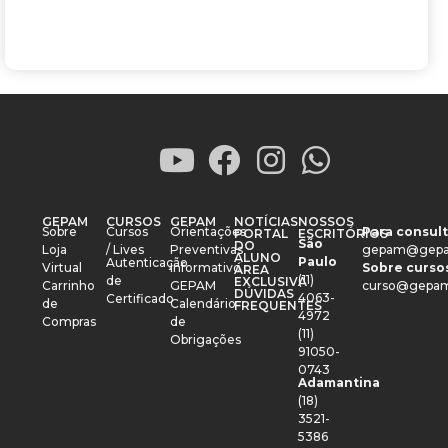
GEPAM
CURSOS
GEPAM
NOTÍCIAS
NOSSOS
Sobre
Cursos
Orientações
Para consult
PORTAL
ESCRITÓRIOS
São
DO
Loja
/ Lives
Preventivas
gepam@gepa
ALUNO
Paulo
Autenticação
Virtual
Informativo
Sobre cursos
ÁREA
(11)
de
EXCLUSIVA
Carrinho
GEPAM
curso@gepam
DÚVIDAS
4063-
Certificado
de
Calendário
FREQUENTES
4972
Compras
de
(11)
Obrigações
91050-
0743
Adamantina
(18)
3521-
5386