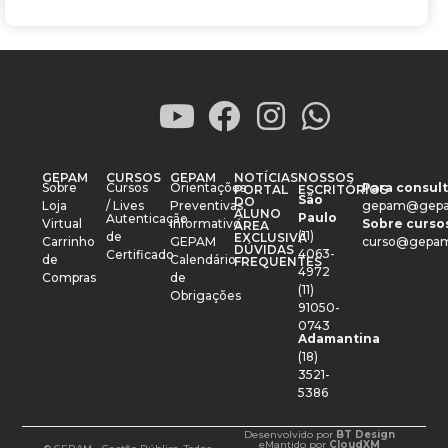
GEPAM
CURSOS
GEPAM
NOTÍCIAS
NOSSOS
Sobre
Cursos
Orientações
Para consult
PORTAL
ESCRITÓRIOS
São
DO
Loja
/ Lives
Preventivas
gepam@gepa
ALUNO
Paulo
Autenticação
Virtual
Informativo
Sobre cursos
ÁREA
(11)
de
EXCLUSIVA
Carrinho
GEPAM
curso@gepam
DÚVIDAS
4063-
Certificado
de
Calendário
FREQUENTES
4972
Compras
de
(11)
Obrigações
91050-
0743
Adamantina
(18)
3521-
5386
Desenvolvido por
BT Design
e
Mantido por
CloudXM