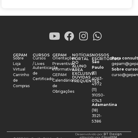
GEPAM
CURSOS
GEPAM
NOTÍCIAS
NOSSOS
Sobre
Cursos
Orientações
Para consult
PORTAL
ESCRITÓRIOS
São
DO
Loja
/ Lives
Preventivas
gepam@gepa
ALUNO
Paulo
Autenticação
Virtual
Informativo
Sobre cursos
ÁREA
(11)
de
EXCLUSIVA
Carrinho
GEPAM
curso@gepam
DÚVIDAS
4063-
Certificado
de
Calendário
FREQUENTES
4972
Compras
de
(11)
Obrigações
91050-
0743
Adamantina
(18)
3521-
5386
Desenvolvido por
BT Design
e
Mantido por
CloudXM