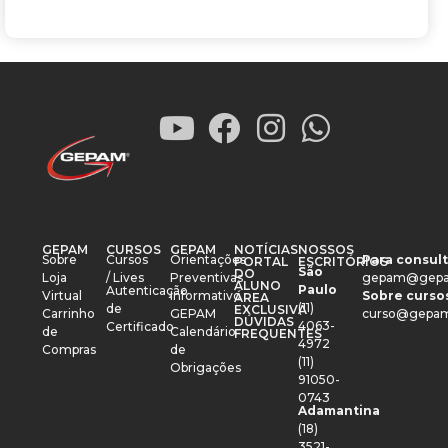
GEPAM
CURSOS
GEPAM
NOTÍCIAS
NOSSOS
Sobre
Cursos
Orientações
Para consult
PORTAL
ESCRITÓRIOS
São
DO
Loja
/ Lives
Preventivas
gepam@gepa
ALUNO
Paulo
Autenticação
Virtual
Informativo
Sobre cursos
ÁREA
(11)
de
EXCLUSIVA
Carrinho
GEPAM
curso@gepam
DÚVIDAS
4063-
Certificado
de
Calendário
FREQUENTES
4972
Compras
de
(11)
Obrigações
91050-
0743
Adamantina
(18)
3521-