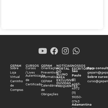
GEPAM
CURSOS
GEPAM
NOTÍCIAS
NOSSOS
Sobre
Cursos
Orientações
Para consult
PORTAL
ESCRITÓRIOS
São
DO
Loja
/ Lives
Preventivas
gepam@gepa
ALUNO
Paulo
Autenticação
Virtual
Informativo
Sobre cursos
ÁREA
(11)
de
EXCLUSIVA
Carrinho
GEPAM
curso@gepam
DÚVIDAS
4063-
Certificado
de
Calendário
FREQUENTES
4972
Compras
de
(11)
Obrigações
91050-
0743
Adamantina