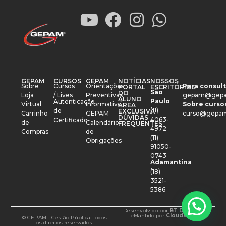
GEPAM
CURSOS
GEPAM
NOTÍCIAS
NOSSOS
Sobre
Cursos
Orientações
Para consult
PORTAL
ESCRITÓRIOS
São
DO
Loja
/ Lives
Preventivas
gepam@gepa
ALUNO
Paulo
Autenticação
Virtual
Informativo
Sobre cursos
ÁREA
(11)
de
EXCLUSIVA
Carrinho
GEPAM
curso@gepam
DÚVIDAS
4063-
Certificado
de
Calendário
FREQUENTES
4972
Compras
de
(11)
Obrigações
91050-
0743
Adamantina
(18)
3521-
5386
Desenvolvido por
BT Design
e
Mantido por
CloudXM
© GEPAM - Gestão Pública. Todos
os direitos reservados.