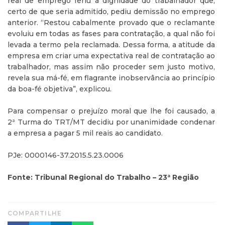
real de emprego feriu a dignidade do trabalhador que,
certo de que seria admitido, pediu demissão no emprego
anterior. “Restou cabalmente provado que o reclamante
evoluiu em todas as fases para contratação, a qual não foi
levada a termo pela reclamada. Dessa forma, a atitude da
empresa em criar uma expectativa real de contratação ao
trabalhador, mas assim não proceder sem justo motivo,
revela sua má-fé, em flagrante inobservância ao princípio
da boa-fé objetiva”, explicou.
Para compensar o prejuízo moral que lhe foi causado, a
2ª Turma do TRT/MT decidiu por unanimidade condenar
a empresa a pagar 5 mil reais ao candidato.
PJe: 0000146-37.2015.5.23.0006
Fonte: Tribunal Regional do Trabalho – 23ª Região
COMPARTILHE