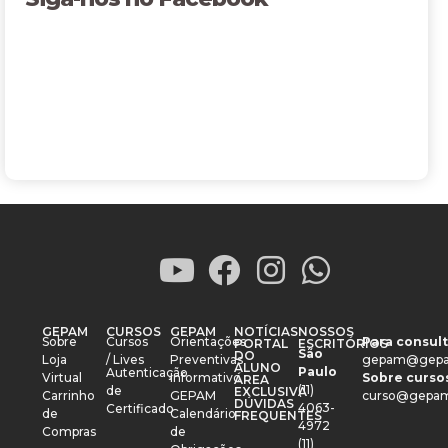
GEPAM
CURSOS
GEPAM
NOTÍCIAS
NOSSOS
Sobre
Cursos
Orientações
Para consult
PORTAL
ESCRITÓRIOS
São
DO
Loja
/ Lives
Preventivas
gepam@gepa
ALUNO
Paulo
Autenticação
Virtual
Informativo
Sobre cursos
ÁREA
(11)
de
EXCLUSIVA
Carrinho
GEPAM
curso@gepam
DÚVIDAS
4063-
Certificado
de
Calendário
FREQUENTES
4972
Compras
de
(11)