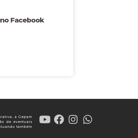
 no Facebook
trativa, a Gepam
ção de eventuais
, atuando também