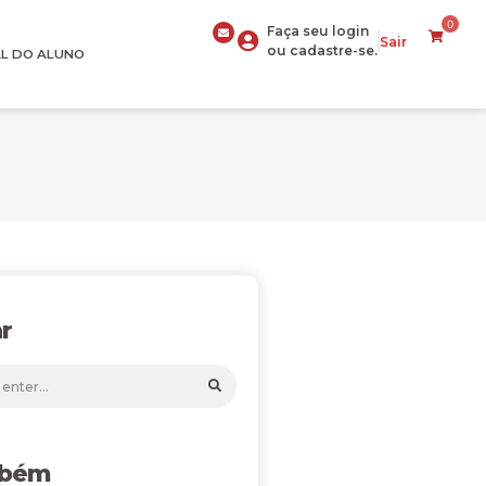
0
Faça seu login
Sair
ou cadastre-se.
L DO ALUNO
r
mbém