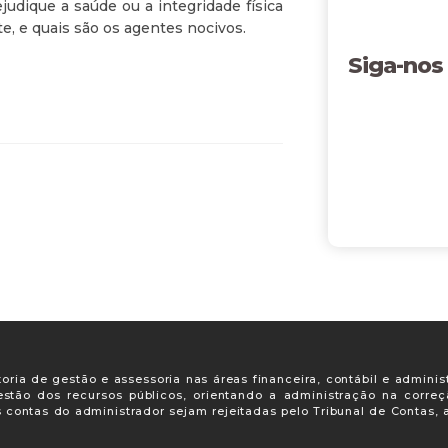
judique a saúde ou a integridade física
, e quais são os agentes nocivos.
Siga-nos
oria de gestão e assessoria nas áreas financeira, contábil e adminis
gestão dos recursos públicos, orientando a administração na corre
s contas do administrador sejam rejeitadas pelo Tribunal de Contas