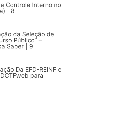
 e Controle Interno no
a) | 8
ação da Seleção de
rso Público” –
sa Saber | 9
tação Da EFD-REINF e
a DCTFweb para