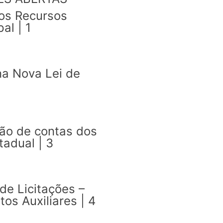
os Recursos
al | 1
na Nova Lei de
ção de contas dos
adual | 3
de Licitações –
os Auxiliares | 4