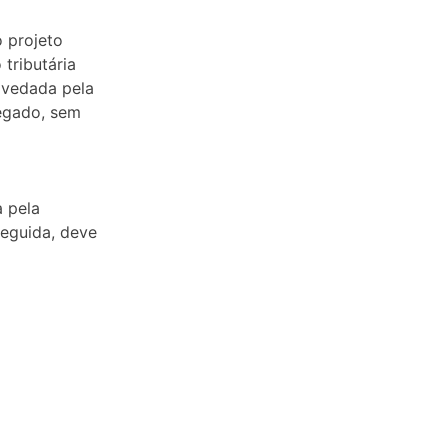
o projeto
tributária
é vedada pela
egado, sem
a pela
seguida, deve