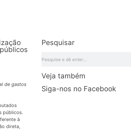
ização
Pesquisar
 públicos
Veja também
al de gastos
Siga-nos no Facebook
putados
s públicos.
eferente à
o direta,