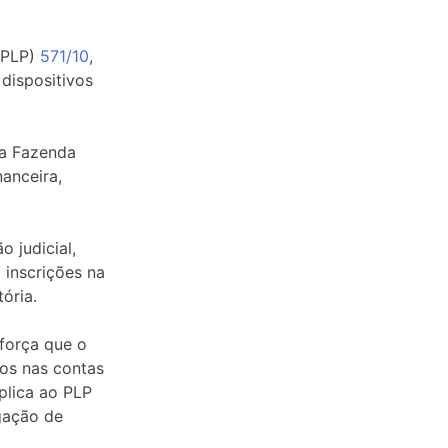
(PLP)
571/10
,
dispositivos
la Fazenda
anceira,
o judicial,
a inscrições na
ória.
eforça que o
tos nas contas
plica ao PLP
gação de