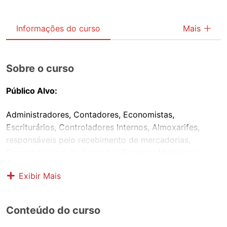
Informações do curso
Mais
Sobre o curso
Público Alvo:
Administradores, Contadores, Economistas,
Escriturários, Controladores Internos, Almoxarifes,
responsáveis pelo recebimento de mercadorias,
Secretários (as) de Fazenda / Finanças Municipais,
Secretário (as) de Planejamento, Coordenadores,
Exibir Mais
responsáveis pelo Patrimônio Municipal, servidores
interessados na dinâmica da Gestão Patrimonial e
Almoxarifado.
Conteúdo do curso