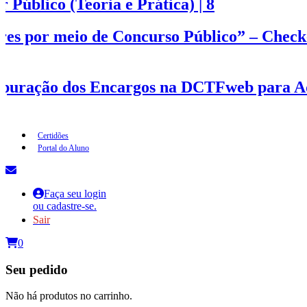
 Público (Teoria e Prática) | 8
res por meio de Concurso Público” – Check-
puração dos Encargos na DCTFweb para Ad
Certidões
Portal do Aluno
Faça seu login
ou cadastre-se.
Sair
0
Seu pedido
Não há produtos no carrinho.