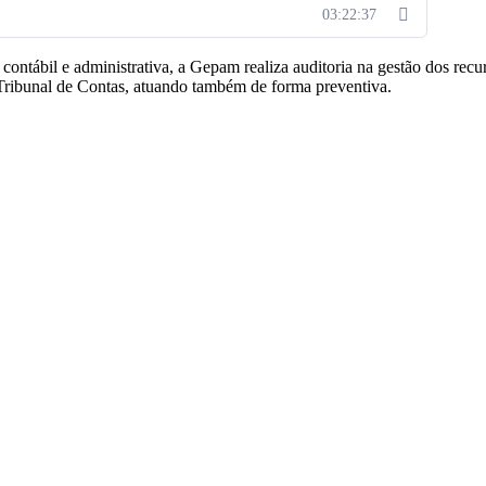
importação de bens e serviços prejudiciais à saúde ou ao
03:22:37
taduais aos municípios
, contábil e administrativa, a Gepam realiza auditoria na gestão dos rec
o Tribunal de Contas, atuando também de forma preventiva.
DE
i complementar.
PLP n. 108
eitas tributárias.
S MUNICIPAIS PARA OS PRÓXIMOS OITO