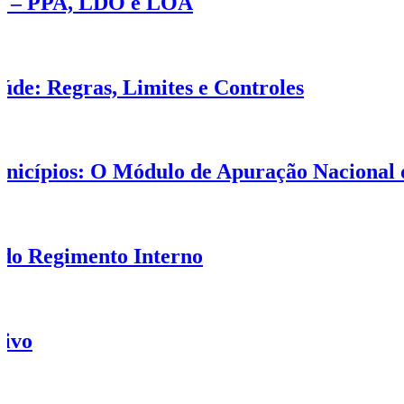
P) – PPA, LDO e LOA
úde: Regras, Limites e Controles
Municípios: O Módulo de Apuração Naciona
 do Regimento Interno
tivo