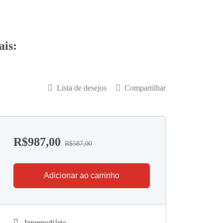
ais:
Lista de desejos
Compartilhar
R$
987,00
R$
587,00
Adicionar ao carrinho
Intermediário