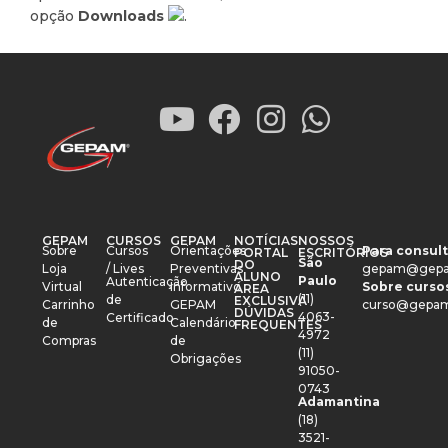
opção
Downloads
.
GEPAM
CURSOS
GEPAM
NOTÍCIAS
NOSSOS
Sobre
Cursos
Orientações
Para consult
PORTAL
ESCRITÓRIOS
São
DO
Loja
/ Lives
Preventivas
gepam@gepa
ALUNO
Paulo
Autenticação
Virtual
Informativo
Sobre cursos
ÁREA
(11)
de
EXCLUSIVA
Carrinho
GEPAM
curso@gepam
DÚVIDAS
4063-
Certificado
de
Calendário
FREQUENTES
4972
Compras
de
(11)
Obrigações
91050-
0743
Adamantina
(18)
3521-