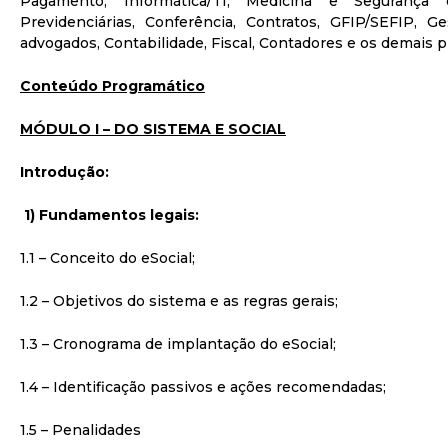
Pagamento, Informática/TI, Medicina e Segurança 
Previdenciárias, Conferência, Contratos, GFIP/SEFIP, G
advogados, Contabilidade, Fiscal, Contadores e os demais p
Conteúdo Programático
MÓDULO I – DO SISTEMA E SOCIAL
Introdução:
1) Fundamentos legais:
1.1 – Conceito do eSocial;
1.2 – Objetivos do sistema e as regras gerais;
1.3 – Cronograma de implantação do eSocial;
1.4 – Identificação passivos e ações recomendadas;
1.5 – Penalidades