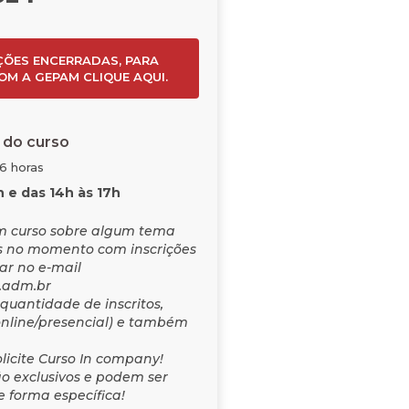
ÇÕES ENCERRADAS, PARA
OM A GEPAM CLIQUE AQUI.
 do curso
06 horas
h e das 14h às 17h
m curso sobre algum tema
 no momento com inscrições
tar no e-mail
.adm.br
quantidade de inscritos,
nline/presencial) e também
solicite Curso In company!
ão exclusivos e podem ser
 forma específica!