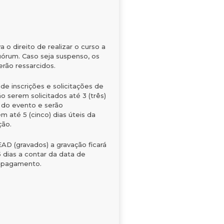
 o direito de realizar o curso a
órum. Caso seja suspenso, os
erão ressarcidos.
e inscrições e solicitações de
o serem solicitados até 3 (três)
s do evento e serão
 até 5 (cinco) dias úteis da
ção.
EAD (gravados) a gravação ficará
5 dias a contar da data de
 pagamento.