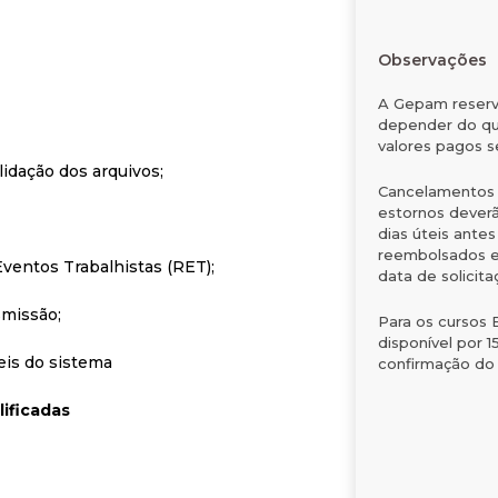
Observações
A Gepam reserva
depender do qu
valores pagos s
lidação dos arquivos;
Cancelamentos d
estornos deverã
dias úteis ante
reembolsados em
ventos Trabalhistas (RET);
data de solicita
smissão;
Para os cursos 
disponível por 1
eis do sistema
confirmação do
lificadas