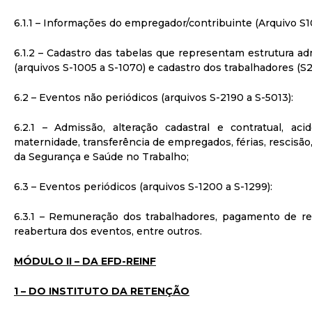
6.1.1 – Informações do empregador/contribuinte (Arquivo S
6.1.2 – Cadastro das tabelas que representam estrutura ad
(arquivos S-1005 a S-1070) e cadastro dos trabalhadores (S
6.2 – Eventos não periódicos (arquivos S-2190 a S-5013):
6.2.1 – Admissão, alteração cadastral e contratual, ac
maternidade, transferência de empregados, férias, rescisão,
da Segurança e Saúde no Trabalho;
6.3 – Eventos periódicos (arquivos S-1200 a S-1299):
6.3.1 – Remuneração dos trabalhadores, pagamento de r
reabertura dos eventos, entre outros.
MÓDULO II – DA EFD-REINF
1 – DO INSTITUTO DA RETENÇÃO