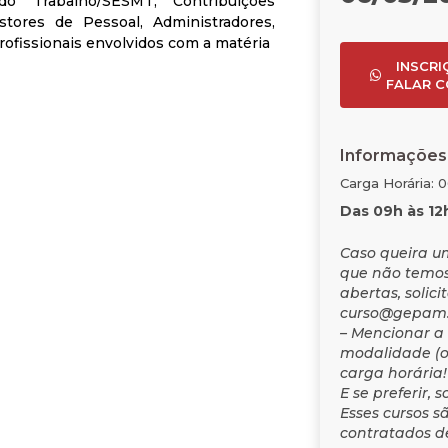
do Trabalho/SESMT, Contribuições
estores de Pessoal, Administradores,
rofissionais envolvidos com a matéria
INSCRI
FALAR C
Informações
Carga Horária: 
Das 09h às 12
Caso queira u
que não temos
abertas, solici
curso@gepam
– Mencionar a 
modalidade (o
carga horária!
E se preferir, 
Esses cursos s
contratados de