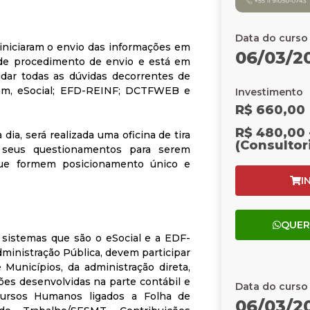
Data do curso
 iniciaram o envio das informações em
06/03/2
 de procedimento de envio e está em
idar todas as dúvidas decorrentes de
jam, eSocial; EFD-REINF; DCTFWEB e
Investimento
R$ 660,00
R$ 480,00 
dia, será realizada uma oficina de tira
(Consultor
r seus questionamentos para serem
 que formem posicionamento único e
I
QUER
sistemas que são o eSocial e a EDF-
ministração Pública, devem participar
 Municípios, da administração direta,
ões desenvolvidas na parte contábil e
Data do curso
cursos Humanos ligados a Folha de
06/03/2