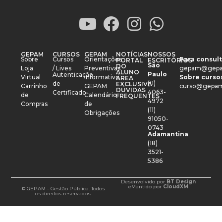
GEPAM
CURSOS
GEPAM
NOTÍCIAS
NOSSOS
Sobre
Cursos
Orientações
Para consult
PORTAL
ESCRITÓRIOS
São
DO
Loja
/ Lives
Preventivas
gepam@gepa
ALUNO
Paulo
Autenticação
Virtual
Informativo
Sobre cursos
ÁREA
(11)
de
EXCLUSIVA
Carrinho
GEPAM
curso@gepam
DÚVIDAS
4063-
Certificado
de
Calendário
FREQUENTES
4972
Compras
de
(11)
Obrigações
91050-
0743
Adamantina
(18)
3521-
5386
Desenvolvido por
BT Design
e
Mantido por
CloudXM
© GEPAM - Gestão Pública. Todos
os direitos reservados.