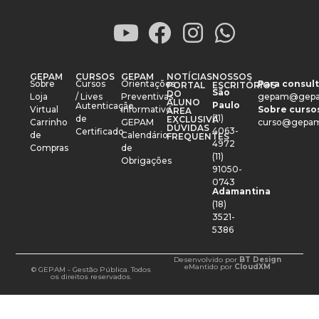
GEPAM
CURSOS
GEPAM
NOTÍCIAS
NOSSOS
Sobre
Cursos
Orientações
Para consult
PORTAL
ESCRITÓRIOS
São
DO
Loja
/ Lives
Preventivas
gepam@gepa
ALUNO
Paulo
Autenticação
Virtual
Informativo
Sobre cursos
ÁREA
(11)
de
EXCLUSIVA
Carrinho
GEPAM
curso@gepam
DÚVIDAS
4063-
Certificado
de
Calendário
FREQUENTES
4972
Compras
de
(11)
Obrigações
91050-
0743
Adamantina
(18)
3521-
5386
Desenvolvido por
BT Design
e
Mantido por
CloudXM
© GEPAM - Gestão Pública. Todos
os direitos reservados.