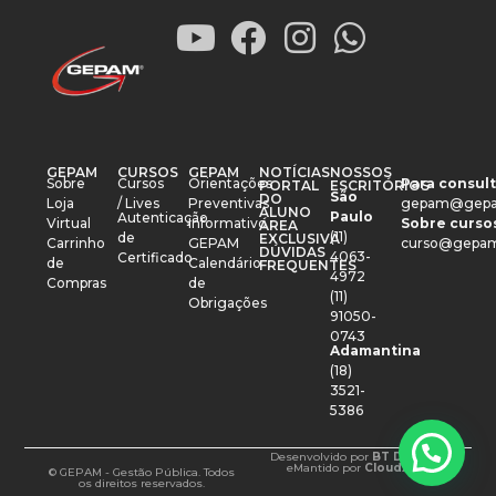
GEPAM
CURSOS
GEPAM
NOTÍCIAS
NOSSOS
Sobre
Cursos
Orientações
Para consult
PORTAL
ESCRITÓRIOS
São
DO
Loja
/ Lives
Preventivas
gepam@gepa
ALUNO
Paulo
Autenticação
Virtual
Informativo
Sobre cursos
ÁREA
(11)
de
EXCLUSIVA
Carrinho
GEPAM
curso@gepam
DÚVIDAS
4063-
Certificado
de
Calendário
FREQUENTES
4972
Compras
de
(11)
Obrigações
91050-
0743
Adamantina
(18)
3521-
5386
Desenvolvido por
BT Design
e
Mantido por
CloudXM
© GEPAM - Gestão Pública. Todos
os direitos reservados.