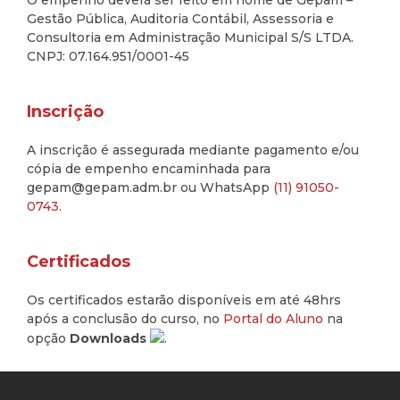
O empenho deverá ser feito em nome de Gepam –
Gestão Pública, Auditoria Contábil, Assessoria e
Consultoria em Administração Municipal S/S LTDA.
CNPJ: 07.164.951/0001-45
Inscrição
A inscrição é assegurada mediante pagamento e/ou
cópia de empenho encaminhada para
gepam@gepam.adm.br ou WhatsApp
(11) 91050-
0743
.
Certificados
Os certificados estarão disponíveis em até 48hrs
após a conclusão do curso, no
Portal do Aluno
na
opção
Downloads
.