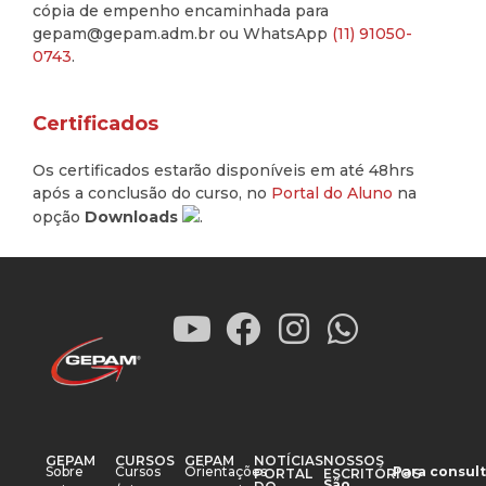
cópia de empenho encaminhada para
gepam@gepam.adm.br ou WhatsApp
(11) 91050-
0743
.
Certificados
Os certificados estarão disponíveis em até 48hrs
após a conclusão do curso, no
Portal do Aluno
na
opção
Downloads
.
GEPAM
CURSOS
GEPAM
NOTÍCIAS
NOSSOS
Sobre
Cursos
Orientações
Para consult
PORTAL
ESCRITÓRIOS
São