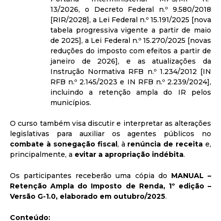
13/2026, o Decreto Federal n.º 9.580/2018
[RIR/2028], a Lei Federal n.º 15.191/2025 [nova
tabela progressiva vigente a partir de maio
de 2025], a Lei Federal n.º 15.270/2025 [novas
reduções do imposto com efeitos a partir de
janeiro de 2026], e as atualizações da
Instrução Normativa RFB n.º 1.234/2012 [IN
RFB n.º 2.145/2023 e IN RFB n.º 2.239/2024],
incluindo a retenção ampla do IR pelos
municípios.
O curso também visa discutir e interpretar as alterações
legislativas para auxiliar os agentes públicos no
combate à sonegação fiscal
, à
renúncia de receita
e,
principalmente, a
evitar a apropriação indébita
.
Os participantes receberão uma cópia do
MANUAL –
Retenção Ampla do Imposto de Renda, 1º edição –
Versão G-1.0, elaborado em outubro/2025
.
Conteúdo: