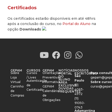
Certificados
Os certificados estarão disponíveis em até 48hrs
após a conclusão do curso, no
Portal do Aluno
na
opção
Downloads
.
GEPAM
CURSOS
GEPAM
NOTÍCIAS
NOSSOS
Sobre
Cursos
Orientações
Para consult
PORTAL
ESCRITÓRIOS
São
DO
Loja
/ Lives
Preventivas
gepam@gepa
ALUNO
Paulo
Autenticação
Virtual
Informativo
Sobre cursos
ÁREA
(11)
de
EXCLUSIVA
Carrinho
GEPAM
curso@gepam
DÚVIDAS
4063-
Certificado
de
Calendário
FREQUENTES
4972
Compras
de
(11)
Obrigações
91050-
0743
Adamantina