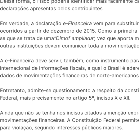
Dessa forma, o Fisco poderia identificar mais facilmente c
declarações apresentas pelos contribuintes.
Em verdade, a declaração
e-Financeira
vem para substituir
ocorridos a partir de dezembro de 2015. Como a primeira é 
se que se trata de uma
“Dimof ampliada”,
vez que aporta ma
outras instituições devem comunicar toda a movimentação,
A e-Financeira deve servir, também, como instrumento par
internacional de informações fiscais, a qual o Brasil é a
dados de movimentações financeiras de norte-americanos s
Entretanto, admite-se questionamento a respeito da const
Federal, mais precisamente no artigo 5º, incisos X e XII.
Ainda que não se tenha nos incisos citados a menção expre
movimentações financeiras. A Constituição Federal permite 
para violação, segundo interesses públicos maiores.