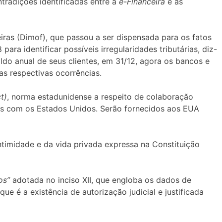
ntradições identificadas entre a
e-Financeira
e as
ras (Dimof), que passou a ser dispensada para os fatos
ra identificar possíveis irregularidades tributárias, diz-
do anual de seus clientes, em 31/12, agora os bancos e
as respectivas ocorrências.
t)
, norma estadunidense a respeito de colaboração
cais com os Estados Unidos. Serão fornecidos aos EUA
intimidade e da vida privada expressa na Constituição
os”
adotada no inciso XII, que engloba os dados de
ue é a existência de autorização judicial e justificada