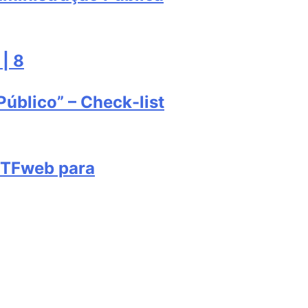
 | 8
úblico” – Check-list
CTFweb para