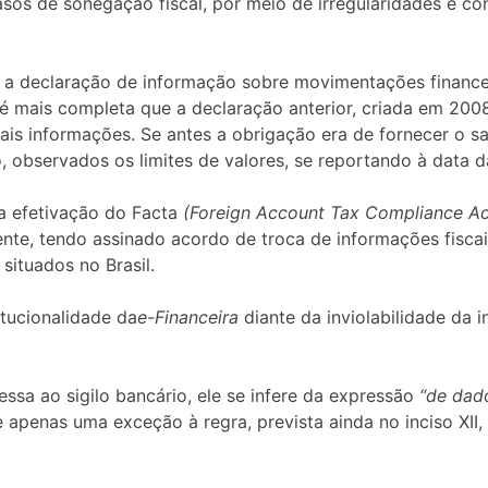
asos de sonegação fiscal, por meio de irregularidades e co
 a declaração de informação sobre movimentações financei
mais completa que a declaração anterior, criada em 2008 pa
is informações. Se antes a obrigação era de fornecer o sal
 observados os limites de valores, se reportando à data d
a efetivação do Facta
(Foreign Account Tax Compliance Ac
derente, tendo assinado acordo de troca de informações fis
ituados no Brasil.
itucionalidade da
e-Financeira
diante da inviolabilidade da 
ssa ao sigilo bancário, ele se infere da expressão
“de dad
apenas uma exceção à regra, prevista ainda no inciso XII, q