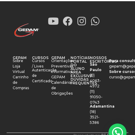
GEPAM
CURSOS
GEPAM
NOTÍCIAS
NOSSOS
Sobre
Cursos
Orientações
Para consult
PORTAL
ESCRITÓRIOS
São
DO
Loja
/ Lives
Preventivas
gepam@gepa
ALUNO
Paulo
Autenticação
Virtual
Informativo
Sobre cursos
ÁREA
(11)
de
EXCLUSIVA
Carrinho
GEPAM
curso@gepam
DÚVIDAS
4063-
Certificado
de
Calendário
FREQUENTES
4972
Compras
de
(11)
Obrigações
91050-
0743
Adamantina
(18)
3521-
5386