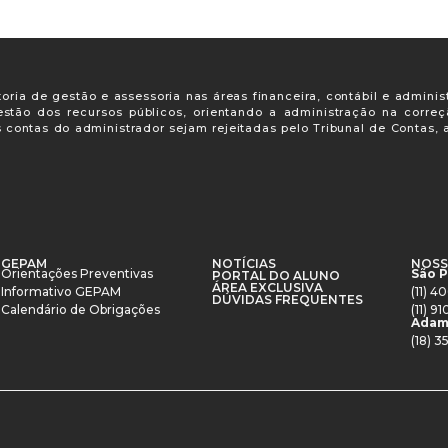
oria de gestão e assessoria nas áreas financeira, contábil e adminis
gestão dos recursos públicos, orientando a administração na corre
s contas do administrador sejam rejeitadas pelo Tribunal de Contas
GEPAM
NOTÍCIAS
NOSS
Orientações Preventivas
São 
PORTAL DO ALUNO
ÁREA EXCLUSIVA
Informativo GEPAM
(11) 
DÚVIDAS FREQUENTES
Calendário de Obrigações
(11) 
Adam
(18) 3