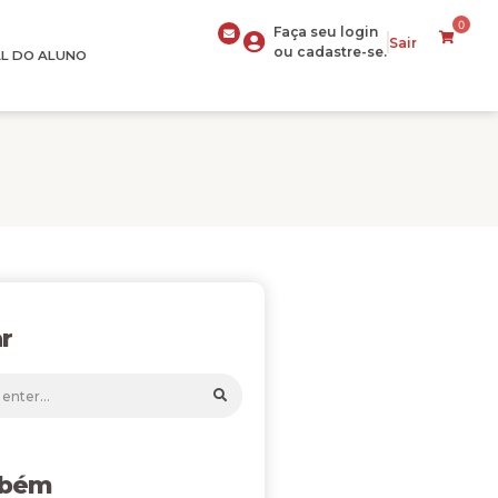
0
Faça seu login
Sair
ou cadastre-se.
L DO ALUNO
r
mbém