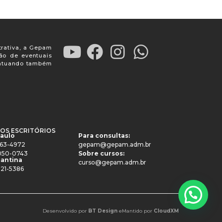
trativa, a Gepam
ção de eventuais
, atuando também
OS ESCRITÓRIOS
Paulo
Para consultas:
4063-4972
gepam@gepam.adm.br
91050-0743
Sobre cursos:
antina
curso@gepam.adm.br
521-5386
Desenvolvido por
BT Design
e
Mantido por
CloudXM