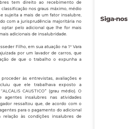
bres tem direito ao recebimento de
e classificação nos graus máximo, médio
e sujeita a mais de um fator insalubre,
Siga-nos
do com a jurisprudência majoritária no
optar pelo adicional que lhe for mais
ais adicionais de insalubridade.
sseder Filho, em sua atuação na 1ª Vara
ajuizada por um lavador de carros, que
egação de que o trabalho o expunha a
proceder às entrevistas, avaliações e
luiu que ele trabalhava exposto a
“ALCALIS CAUSTICO” (grau médio). O
e agentes insalubres nas atividades
lgador ressaltou que, de acordo com o
 agentes para o pagamento do adicional
m relação às condições insalubres de