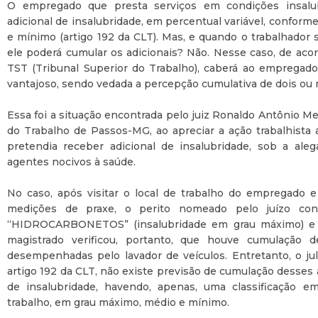
O empregado que presta serviços em condições insalu
adicional de insalubridade, em percentual variável, conform
e mínimo (artigo 192 da CLT). Mas, e quando o trabalhador s
ele poderá cumular os adicionais? Não. Nesse caso, de acor
TST (Tribunal Superior do Trabalho), caberá ao empregado 
vantajoso, sendo vedada a percepção cumulativa de dois ou m
Essa foi a situação encontrada pelo juiz Ronaldo Antônio Me
do Trabalho de Passos-MG, ao apreciar a ação trabalhista 
pretendia receber adicional de insalubridade, sob a al
agentes nocivos à saúde.
No caso, após visitar o local de trabalho do empregado e 
medições de praxe, o perito nomeado pelo juízo conc
“HIDROCARBONETOS” (insalubridade em grau máximo) e 
magistrado verificou, portanto, que houve cumulação d
desempenhadas pelo lavador de veículos. Entretanto, o ju
artigo 192 da CLT, não existe previsão de cumulação desses
de insalubridade, havendo, apenas, uma classificação e
trabalho, em grau máximo, médio e mínimo.