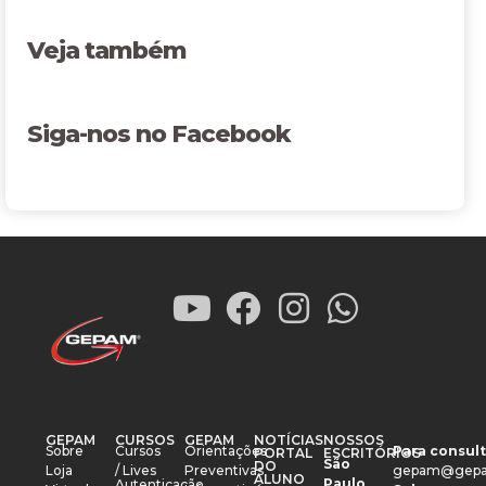
Veja também
Siga-nos no Facebook
GEPAM
CURSOS
GEPAM
NOTÍCIAS
NOSSOS
Sobre
Cursos
Orientações
Para consult
PORTAL
ESCRITÓRIOS
São
DO
Loja
/ Lives
Preventivas
gepam@gepa
ALUNO
Paulo
Autenticação