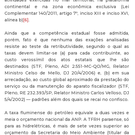
atividades exercidas no mar territorial, na plataforma
continental e na zona econômica exclusiva (Lei
Complementar 140/2011, artigo 7º, inciso XIII e inciso XVI,
alínea b)
[6]
.
Ainda que a competência estadual fosse admitida,
porém, fato é que nenhuma das exações analisadas
resiste ao teste da retributividade, segundo o qual as
taxas devem limitar-se (a) para cada contribuinte, ao
custo verossímil dos atos estatais que lhe são
destinados (STF, Pleno, ADI 2.551-MC-QO/MG, Relator
Ministro Celso de Mello, DJ 20/4/2006) e, (b) em sua
arrecadação, ao custo global aproximado da prestação do
serviço ou da manutenção do aparato fiscalizador (STF,
Pleno, RE 232.393/SP, Relator Ministro Carlos Velloso, DJ
5/4/2002) — padrões além dos quais se recai no confisco.
A taxa fluminense do petróleo equivale a duas vezes e
meia o orçamento nacional da ANP. A TFRH paraense, só
para as hidrelétricas, é mais de sete vezes superior ao
orçamento da Secretaria do Meio Ambiente (titular da