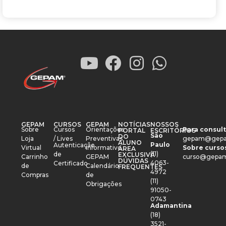
GEPAM
CURSOS
GEPAM
NOTÍCIAS
NOSSOS
Sobre
Cursos
Orientações
Para consult
PORTAL
ESCRITÓRIOS
São
DO
Loja
/ Lives
Preventivas
gepam@gepa
ALUNO
Paulo
Autenticação
Virtual
Informativo
Sobre cursos
ÁREA
(11)
de
EXCLUSIVA
Carrinho
GEPAM
curso@gepam
DÚVIDAS
4063-
Certificado
de
Calendário
FREQUENTES
4972
Compras
de
(11)
Obrigações
91050-
0743
Adamantina
(18)
3521-