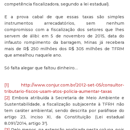
competência fiscalizadora, segundo a lei estadual).
E a prova cabal de que essas taxas são simples
instrumentos arrecadatórios, sem nenhum
compromisso com a fiscalização dos setores que lhes
servem de álibi: em 5 de novembro de 2015, data do
infausto rompimento da barragem, Minas já recebera
mais de R$ 250 milhões dos R$ 305 milhões de TFRM
que amealhou naquele ano.
Só falta alegar que faltou dinheiro…
[1]
http://www.conjur.com.br/2012-set-05/consultor-
tributario-fiscos-usam-atos-policia-aumentar-taxas
[2]
Embora atribuída à Secretaria de Meio Ambiente e
Sustentabilidade, a fiscalização subjacente à TFRH não
tem caráter ambiental, sendo descrita por paráfrase do
artigo 23, inciso XI, da Constituição (Lei estadual
8.091/2014, artigo 3º).
[3]
Pelo menos, na extensão analisada nesta coluna, pois