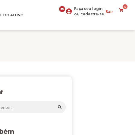
0
Faça seu login
Sair
ou cadastre-se.
L DO ALUNO
r
mbém