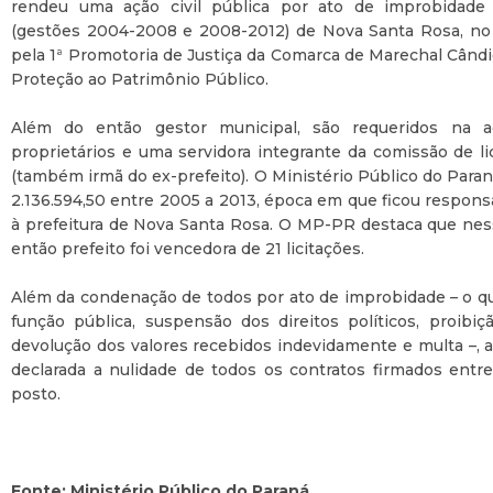
rendeu uma ação civil pública por ato de improbidade a
(gestões 2004-2008 e 2008-2012) de Nova Santa Rosa, no 
pela 1ª Promotoria de Justiça da Comarca de Marechal Când
Proteção ao Patrimônio Público.
Além do então gestor municipal, são requeridos na a
proprietários e uma servidora integrante da comissão de li
(também irmã do ex-prefeito). O Ministério Público do Para
2.136.594,50 entre 2005 a 2013, época em que ficou respon
à prefeitura de Nova Santa Rosa. O MP-PR destaca que ne
então prefeito foi vencedora de 21 licitações.
Além da condenação de todos por ato de improbidade – o q
função pública, suspensão dos direitos políticos, proibi
devolução dos valores recebidos indevidamente e multa –, a
declarada a nulidade de todos os contratos firmados ent
posto.
Fonte: Ministério Público do Paraná