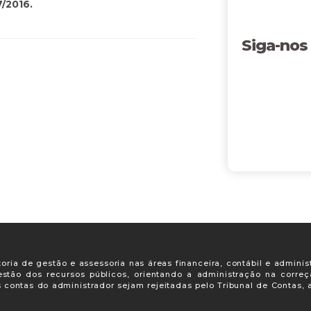
7/2016.
Siga-nos
oria de gestão e assessoria nas áreas financeira, contábil e adminis
gestão dos recursos públicos, orientando a administração na corre
s contas do administrador sejam rejeitadas pelo Tribunal de Contas