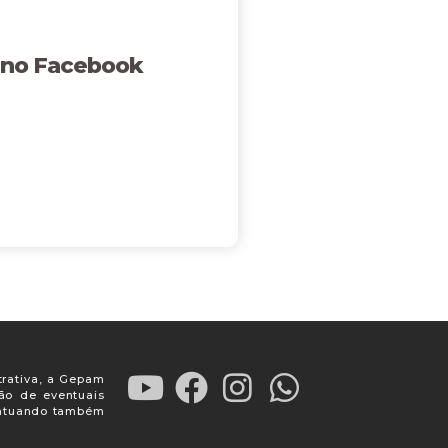
 no Facebook
trativa, a Gepam
ção de eventuais
, atuando também