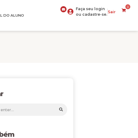
0
Faça seu login
Sair
ou cadastre-se.
L DO ALUNO
r
mbém