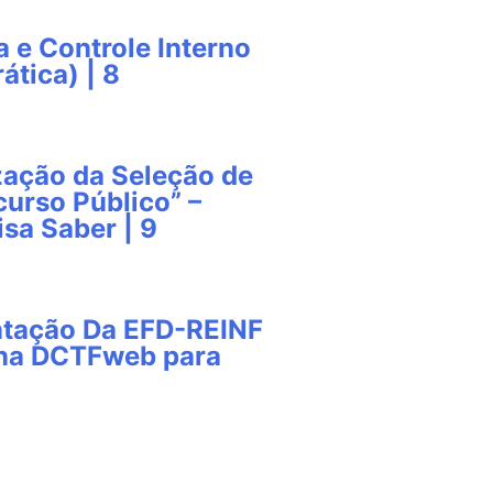
a e Controle Interno
ática) | 8
zação da Seleção de
urso Público” –
isa Saber | 9
ntação Da EFD-REINF
 na DCTFweb para