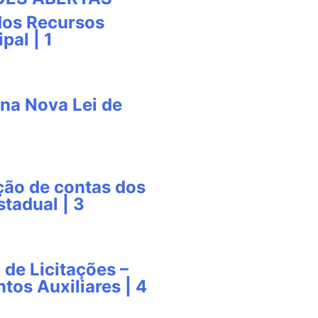
dos Recursos
pal | 1
na Nova Lei de
ção de contas dos
tadual | 3
 de Licitações –
tos Auxiliares | 4