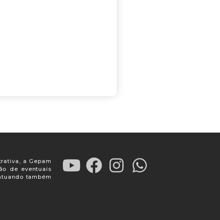
trativa, a Gepam
ção de eventuais
, atuando também