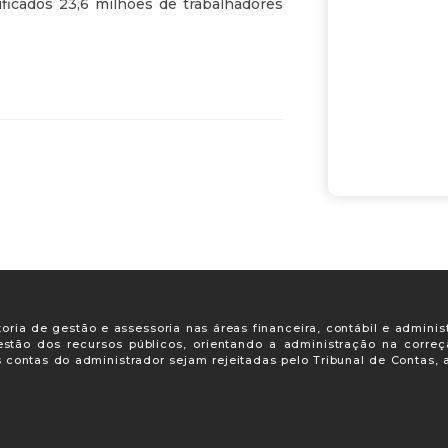
ificados 23,6 milhões de trabalhadores
oria de gestão e assessoria nas áreas financeira, contábil e adminis
gestão dos recursos públicos, orientando a administração na corre
s contas do administrador sejam rejeitadas pelo Tribunal de Contas