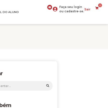
0
Faça seu login
Sair
ou cadastre-se.
L DO ALUNO
r
mbém