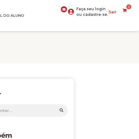
0
Faça seu login
Sair
ou cadastre-se.
L DO ALUNO
r
bém