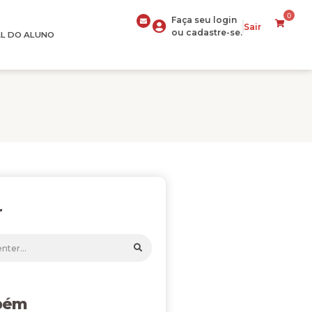
0
Faça seu login
Sair
ou cadastre-se.
L DO ALUNO
r
bém