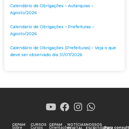
Calendário de Obrigações – Autarquias –
Agosto/2026
Calendário de Obrigações – Prefeituras –
Agosto/2026
Calendário de Obrigações (Prefeituras) – Veja o que
deve ser observado dia 31/07/2026
GEPAM
CURSOS
GEPAM
NOTÍCIAS
NOSSOS
Sobre
Cursos
Orientações
Para consult
PORTAL
ESCRITÓRIOS