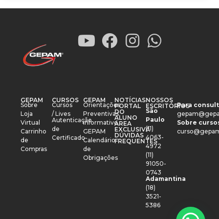
GEPAM
CURSOS
GEPAM
NOTÍCIAS
NOSSOS
Sobre
Cursos
Orientações
Para consult
PORTAL
ESCRITÓRIOS
São
DO
Loja
/ Lives
Preventivas
gepam@gepa
ALUNO
Paulo
Autenticação
Virtual
Informativo
Sobre cursos
ÁREA
(11)
de
EXCLUSIVA
Carrinho
GEPAM
curso@gepam
DÚVIDAS
4063-
Certificado
de
Calendário
FREQUENTES
4972
Compras
de
(11)
Obrigações
91050-
0743
Adamantina
(18)
3521-
5386