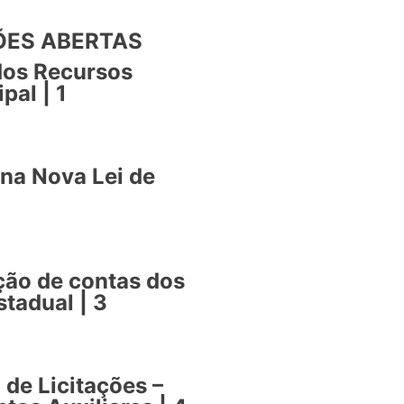
ÇÕES ABERTAS
dos Recursos
pal | 1
na Nova Lei de
ção de contas dos
tadual | 3
 de Licitações –