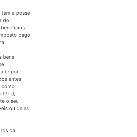
e tem a posse
r do
benefícios
 imposto pago
na.
s bens
se
dade por
dos entes
am como
o IPTU,
te o seu
eis ou deles
tros da