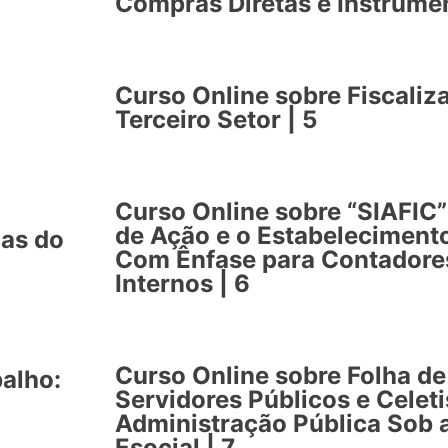
Compras Diretas e Instrumen
Curso Online sobre Fiscali
Terceiro Setor | 5
Curso Online sobre “SIAFIC”
de Ação e o Estabeleciment
cas do
Com Ênfase para Contadores
Internos | 6
Curso Online sobre Folha d
balho:
Servidores Públicos e Celeti
Administração Pública Sob 
Esocial | 7