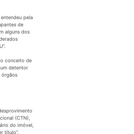
) entendeu pela
upantes de
em alguns dos
iderados
U”.
 o conceito de
 um detentor
s órgãos
 desprovimento
acional (CTN),
ário do imóvel,
 título”.