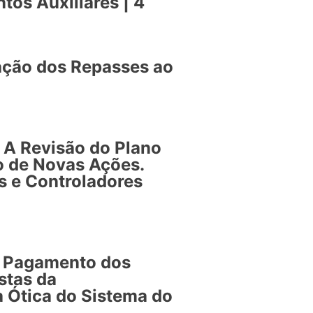
tos Auxiliares | 4
zação dos Repasses ao
 A Revisão do Plano
o de Novas Ações.
 e Controladores
e Pagamento dos
stas da
a Ótica do Sistema do