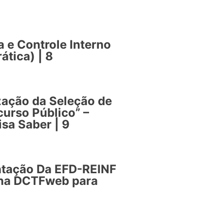
a e Controle Interno
ática) | 8
zação da Seleção de
urso Público” –
isa Saber | 9
ntação Da EFD-REINF
 na DCTFweb para