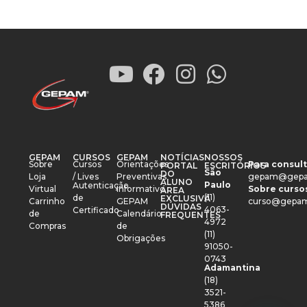
GEPAM
CURSOS
GEPAM
NOTÍCIAS
NOSSOS
Sobre
Cursos
Orientações
Para consult
PORTAL
ESCRITÓRIOS
São
DO
Loja
/ Lives
Preventivas
gepam@gepa
ALUNO
Paulo
Autenticação
Virtual
Informativo
Sobre cursos
ÁREA
(11)
de
EXCLUSIVA
Carrinho
GEPAM
curso@gepam
DÚVIDAS
4063-
Certificado
de
Calendário
FREQUENTES
4972
Compras
de
(11)
Obrigações
91050-
0743
Adamantina
(18)
3521-
5386