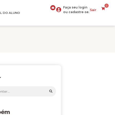
0
Faça seu login
Sair
ou cadastre-se.
L DO ALUNO
r
bém