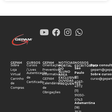
GEPAM
CURSOS
GEPAM
NOTÍCIAS
NOSSOS
Sobre
Cursos
Orientações
Para consult
PORTAL
ESCRITÓRIOS
São
DO
Loja
/ Lives
Preventivas
gepam@gepa
ALUNO
Paulo
Autenticação
Virtual
Informativo
Sobre cursos
ÁREA
(11)
de
EXCLUSIVA
Carrinho
GEPAM
curso@gepam
DÚVIDAS
4063-
Certificado
de
Calendário
FREQUENTES
4972
Compras
de
(11)
Obrigações
91050-
0743
Adamantina
(18)
3521-