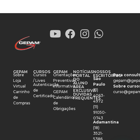
GEPAM
CURSOS
GEPAM
NOTÍCIAS
NOSSOS
Sobre
Cursos
Orientações
Para consult
PORTAL
ESCRITÓRIOS
São
DO
Loja
/ Lives
Preventivas
gepam@gepa
ALUNO
Paulo
Autenticação
Virtual
Informativo
Sobre cursos
ÁREA
(11)
de
EXCLUSIVA
Carrinho
GEPAM
curso@gepam
DÚVIDAS
4063-
Certificado
de
Calendário
FREQUENTES
4972
Compras
de
(11)
Obrigações
91050-
0743
Adamantina
(18)
3521-
5386