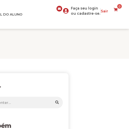
0
Faça seu login
Sair
ou cadastre-se.
L DO ALUNO
r
bém