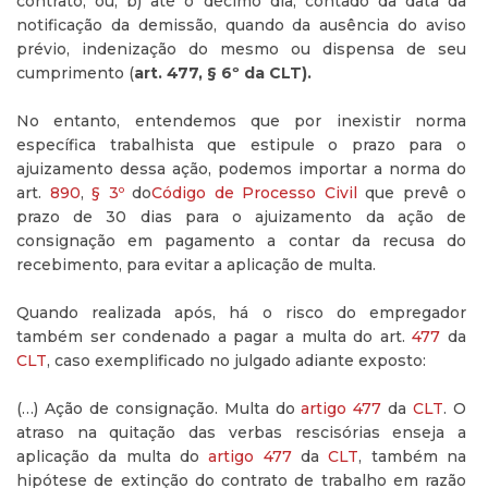
contrato; ou, b) até o décimo dia, contado da data da
notificação da demissão, quando da ausência do aviso
prévio, indenização do mesmo ou dispensa de seu
cumprimento (
art. 477, § 6º da CLT).
No entanto, entendemos que por inexistir norma
específica trabalhista que estipule o prazo para o
ajuizamento dessa ação, podemos importar a norma do
art.
890
,
§ 3º
do
Código de Processo Civil
que prevê o
prazo de 30 dias para o ajuizamento da ação de
consignação em pagamento a contar da recusa do
recebimento, para evitar a aplicação de multa.
Quando realizada após, há o risco do empregador
também ser condenado a pagar a multa do art.
477
da
CLT
, caso exemplificado no julgado adiante exposto:
(…) Ação de consignação. Multa do
artigo
477
da
CLT
. O
atraso na quitação das verbas rescisórias enseja a
aplicação da multa do
artigo
477
da
CLT
, também na
hipótese de extinção do contrato de trabalho em razão