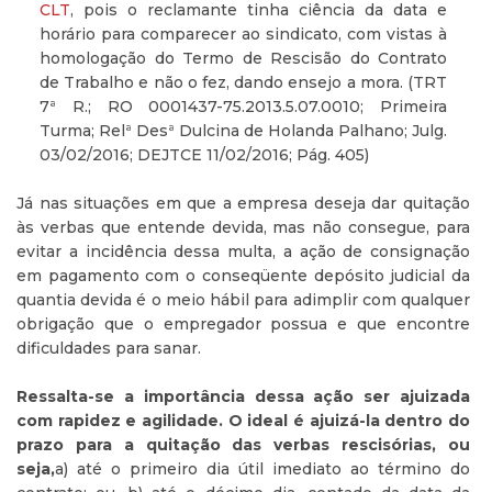
CLT
, pois o reclamante tinha ciência da data e
horário para comparecer ao sindicato, com vistas à
homologação do Termo de Rescisão do Contrato
de Trabalho e não o fez, dando ensejo a mora. (TRT
7ª R.; RO 0001437-75.2013.5.07.0010; Primeira
Turma; Relª Desª Dulcina de Holanda Palhano; Julg.
03/02/2016; DEJTCE 11/02/2016; Pág. 405)
Já nas situações em que a empresa deseja dar quitação
às verbas que entende devida, mas não consegue, para
evitar a incidência dessa multa, a ação de consignação
em pagamento com o conseqüente depósito judicial da
quantia devida é o meio hábil para adimplir com qualquer
obrigação que o empregador possua e que encontre
dificuldades para sanar.
Ressalta-se a importância dessa ação ser ajuizada
com rapidez e agilidade. O ideal é ajuizá-la dentro do
prazo para a quitação das verbas rescisórias, ou
seja,
a) até o primeiro dia útil imediato ao término do