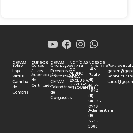
GEPAM
CURSOS
GEPAM
NOTÍCIAS
NOSSOS
Sobre
Cursos
Orientações
Para consult
PORTAL
ESCRITÓRIOS
São
DO
Loja
/ Lives
Preventivas
gepam@gepa
ALUNO
Paulo
Autenticação
Virtual
Informativo
Sobre cursos
ÁREA
(11)
de
EXCLUSIVA
Carrinho
GEPAM
curso@gepam
DÚVIDAS
4063-
Certificado
de
Calendário
FREQUENTES
4972
Compras
de
(11)
Obrigações
91050-
0743
Adamantina
(18)
3521-
5386